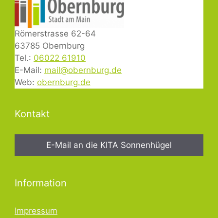
Römerstrasse 62-64
63785 Obernburg
Tel.:
06022 61910
E-Mail:
mail@obernburg.de
Web:
obernburg.de
Kontakt
E-Mail an die KITA Sonnenhügel
Information
Impressum