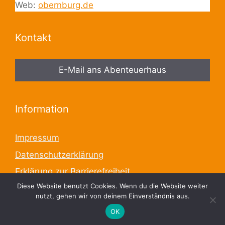
Web:
obernburg.de
Kontakt
E-Mail ans Abenteuerhaus
Information
Impressum
Datenschutzerklärung
Erklärung zur Barrierefreiheit
Diese Website benutzt Cookies. Wenn du die Website weiter
Start
nutzt, gehen wir von deinem Einverständnis aus.
Zur Übersicht aller KiTas
OK